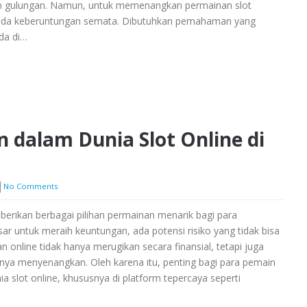
ran gulungan. Namun, untuk memenangkan permainan slot
pada keberuntungan semata. Dibutuhkan pemahaman yang
da di…
 dalam Dunia Slot Online di
No Comments
erikan berbagai pilihan permainan menarik bagi para
ar untuk meraih keuntungan, ada potensi risiko yang tidak bisa
n online tidak hanya merugikan secara finansial, tetapi juga
ya menyenangkan. Oleh karena itu, penting bagi para pemain
 slot online, khususnya di platform tepercaya seperti