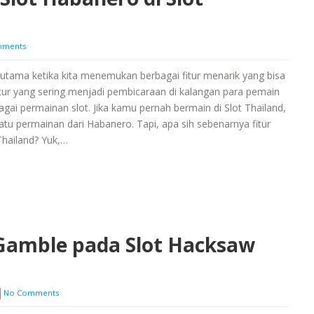
mments
tama ketika kita menemukan berbagai fitur menarik yang bisa
ur yang sering menjadi pembicaraan di kalangan para pemain
agai permainan slot. Jika kamu pernah bermain di Slot Thailand,
atu permainan dari Habanero. Tapi, apa sih sebenarnya fitur
 Thailand? Yuk,…
Gamble pada Slot Hacksaw
No Comments