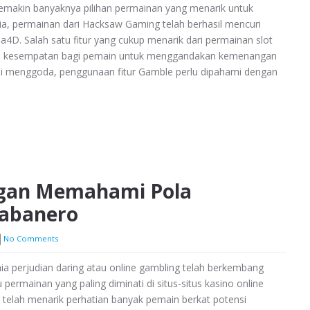
makin banyaknya pilihan permainan yang menarik untuk
edia, permainan dari Hacksaw Gaming telah berhasil mencuri
a4D. Salah satu fitur yang cukup menarik dari permainan slot
an kesempatan bagi pemain untuk menggandakan kemenangan
ini menggoda, penggunaan fitur Gamble perlu dipahami dengan
gan Memahami Pola
Habanero
No Comments
a perjudian daring atau online gambling telah berkembang
permainan yang paling diminati di situs-situs kasino online
, telah menarik perhatian banyak pemain berkat potensi