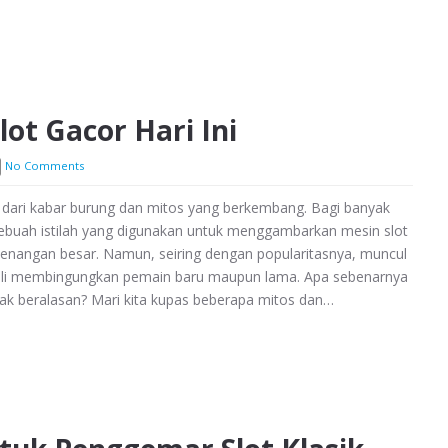
ot Gacor Hari Ini
No Comments
s dari kabar burung dan mitos yang berkembang. Bagi banyak
sebuah istilah yang digunakan untuk menggambarkan mesin slot
enangan besar. Namun, seiring dengan popularitasnya, muncul
ngkali membingungkan pemain baru maupun lama. Apa sebenarnya
tak beralasan? Mari kita kupas beberapa mitos dan…