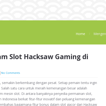
Home
Mengena
am Slot Hacksaw Gaming di
No Comments
, semakin berkembang dengan pesat. Setiap pemain tentu ingin
Salah satu cara untuk meraih kemenangan besar adalah
m mesin slot. Di antara banyaknya penyedia permainan slot,
Indonesia berkat fitur-fitur inovatif dan peluang kemenangan
 membahas bagaimana fitur bonus dalam slot gacor dari Hacksaw