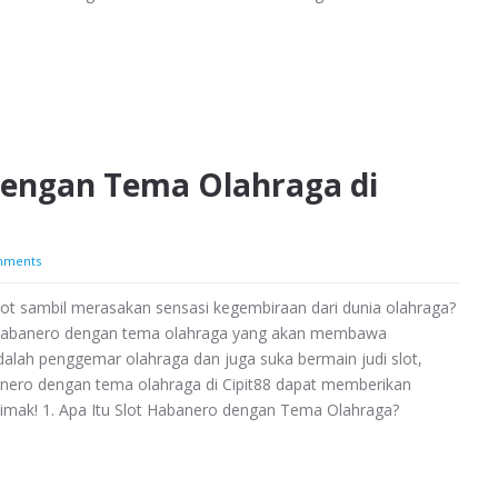
dengan Tema Olahraga di
mments
sambil merasakan sensasi kegembiraan dari dunia olahraga?
t Habanero dengan tema olahraga yang akan membawa
dalah penggemar olahraga dan juga suka bermain judi slot,
anero dengan tema olahraga di Cipit88 dapat memberikan
imak! 1. Apa Itu Slot Habanero dengan Tema Olahraga?