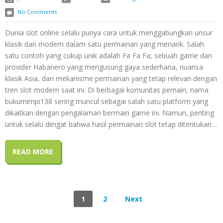
No Comments
Dunia slot online selalu punya cara untuk menggabungkan unsur
klasik dan modern dalam satu permainan yang menarik. Salah
satu contoh yang cukup unik adalah Fa Fa Fa, sebuah game dari
provider Habanero yang mengusung gaya sederhana, nuansa
klasik Asia, dan mekanisme permainan yang tetap relevan dengan
tren slot modern saat ini. Di berbagai komunitas pemain, nama
bukumimpi138 sering muncul sebagai salah satu platform yang
dikaitkan dengan pengalaman bermain game ini. Namun, penting
untuk selalu diingat bahwa hasil permainan slot tetap ditentukan…
READ MORE
1
2
Next