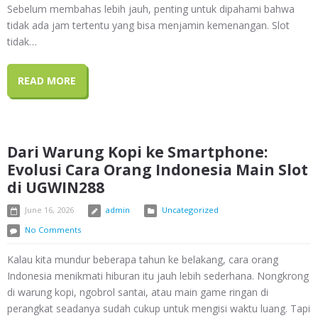
Sebelum membahas lebih jauh, penting untuk dipahami bahwa
tidak ada jam tertentu yang bisa menjamin kemenangan. Slot
tidak…
READ MORE
Dari Warung Kopi ke Smartphone:
Evolusi Cara Orang Indonesia Main Slot
di UGWIN288
June 16, 2026
admin
Uncategorized
No Comments
Kalau kita mundur beberapa tahun ke belakang, cara orang
Indonesia menikmati hiburan itu jauh lebih sederhana. Nongkrong
di warung kopi, ngobrol santai, atau main game ringan di
perangkat seadanya sudah cukup untuk mengisi waktu luang. Tapi