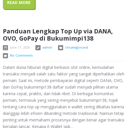
READ MORE
Panduan Lengkap Top Up via DANA,
OVO, GoPay di Bukumimpi138
June 17, 2026
admin
Uncategorized
No Comments
Dalam dunia hiburan digital berbasis slot online, kemudahan
transaksi menjadi salah satu faktor yang sangat diperhatikan oleh
pemain. Saat ini, metode pembayaran digital seperti DANA, OVO,
dan GoPay bukumimpi138 daftar sudah menjadi pilihan utama
karena cepat, praktis, dan tidak ribet. Di berbagai komunitas
pemain, termasuk yang sering menyebut bukumimpi138, topik
tentang cara top up menggunakan e-wallet sering dibahas karena
dianggap lebih efisien dibanding metode tradisional. Namun tetap
penting untuk memahami prosesnya dengan benar agar transaksi
berjalan lancar. Kenapa E-Wallet Jadi…