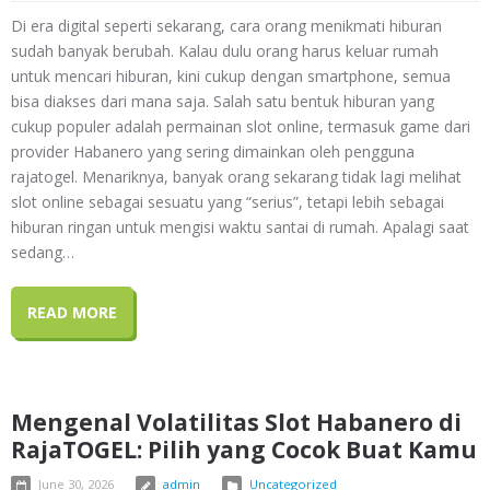
Di era digital seperti sekarang, cara orang menikmati hiburan
sudah banyak berubah. Kalau dulu orang harus keluar rumah
untuk mencari hiburan, kini cukup dengan smartphone, semua
bisa diakses dari mana saja. Salah satu bentuk hiburan yang
cukup populer adalah permainan slot online, termasuk game dari
provider Habanero yang sering dimainkan oleh pengguna
rajatogel. Menariknya, banyak orang sekarang tidak lagi melihat
slot online sebagai sesuatu yang “serius”, tetapi lebih sebagai
hiburan ringan untuk mengisi waktu santai di rumah. Apalagi saat
sedang…
READ MORE
Mengenal Volatilitas Slot Habanero di
RajaTOGEL: Pilih yang Cocok Buat Kamu
June 30, 2026
admin
Uncategorized