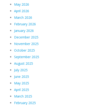
May 2026
April 2026
March 2026
February 2026
January 2026
December 2025
November 2025
October 2025
September 2025
August 2025
July 2025
June 2025
May 2025
April 2025
March 2025
February 2025