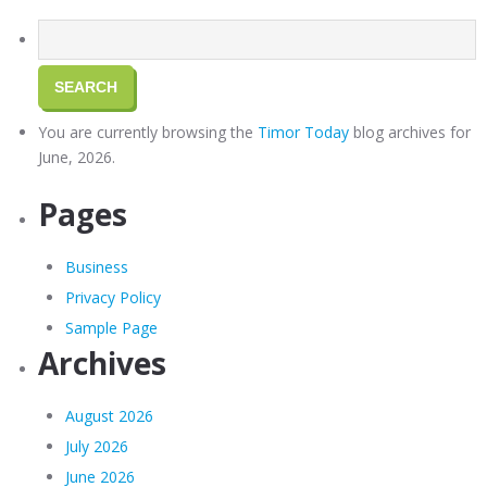
Search
for:
You are currently browsing the
Timor Today
blog archives for
June, 2026.
Pages
Business
Privacy Policy
Sample Page
Archives
August 2026
July 2026
June 2026