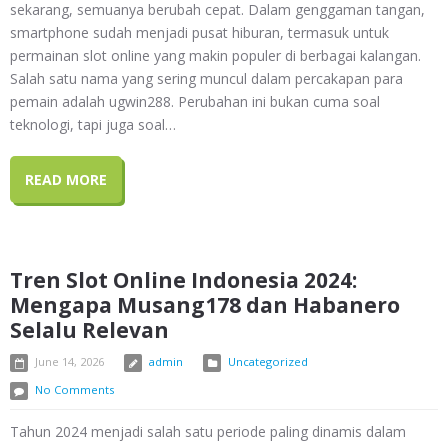
sekarang, semuanya berubah cepat. Dalam genggaman tangan,
smartphone sudah menjadi pusat hiburan, termasuk untuk
permainan slot online yang makin populer di berbagai kalangan.
Salah satu nama yang sering muncul dalam percakapan para
pemain adalah ugwin288. Perubahan ini bukan cuma soal
teknologi, tapi juga soal…
READ MORE
Tren Slot Online Indonesia 2024:
Mengapa Musang178 dan Habanero
Selalu Relevan
June 14, 2026
admin
Uncategorized
No Comments
Tahun 2024 menjadi salah satu periode paling dinamis dalam