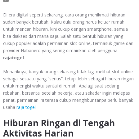
Di era digital seperti sekarang, cara orang menikmati hiburan
sudah banyak berubah. Kalau dulu orang harus keluar rumah
untuk mencari hiburan, kini cukup dengan smartphone, semua
bisa diakses dari mana saja. Salah satu bentuk hiburan yang
cukup populer adalah permainan slot online, termasuk game dari
provider Habanero yang sering dimainkan oleh pengguna
rajatogel
.
Menariknya, banyak orang sekarang tidak lagi melihat slot online
sebagai sesuatu yang “serius”, tetapi lebih sebagai hiburan ringan
untuk mengisi waktu santai di rumah. Apalagi saat sedang
rebahan, bersantai setelah bekerja, atau sekadar ingin melepas
penat, permainan ini terasa cukup menghibur tanpa perlu banyak
usaha
raja togel
.
Hiburan Ringan di Tengah
Aktivitas Harian