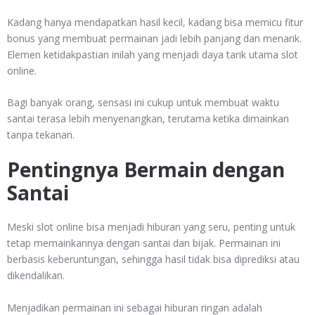
Kadang hanya mendapatkan hasil kecil, kadang bisa memicu fitur
bonus yang membuat permainan jadi lebih panjang dan menarik.
Elemen ketidakpastian inilah yang menjadi daya tarik utama slot
online.
Bagi banyak orang, sensasi ini cukup untuk membuat waktu
santai terasa lebih menyenangkan, terutama ketika dimainkan
tanpa tekanan.
Pentingnya Bermain dengan
Santai
Meski slot online bisa menjadi hiburan yang seru, penting untuk
tetap memainkannya dengan santai dan bijak. Permainan ini
berbasis keberuntungan, sehingga hasil tidak bisa diprediksi atau
dikendalikan.
Menjadikan permainan ini sebagai hiburan ringan adalah