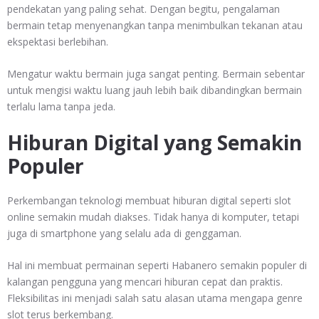
pendekatan yang paling sehat. Dengan begitu, pengalaman
bermain tetap menyenangkan tanpa menimbulkan tekanan atau
ekspektasi berlebihan.
Mengatur waktu bermain juga sangat penting. Bermain sebentar
untuk mengisi waktu luang jauh lebih baik dibandingkan bermain
terlalu lama tanpa jeda.
Hiburan Digital yang Semakin
Populer
Perkembangan teknologi membuat hiburan digital seperti slot
online semakin mudah diakses. Tidak hanya di komputer, tetapi
juga di smartphone yang selalu ada di genggaman.
Hal ini membuat permainan seperti Habanero semakin populer di
kalangan pengguna yang mencari hiburan cepat dan praktis.
Fleksibilitas ini menjadi salah satu alasan utama mengapa genre
slot terus berkembang.