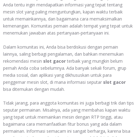
Anda tentu ingin mendapatkan informasi yang tepat tentang
mesin slot yang paling menguntungkan, kapan waktu terbaik
untuk memainkannya, dan bagaimana cara memaksimalkan
kemenangan. Komunitas pemain adalah tempat yang tepat untuk
menemukan jawaban atas pertanyaan-pertanyaan ini.
Dalam komunitas ini, Anda bisa berdiskusi dengan pemain
lainnya, saling berbagi pengalaman, dan bahkan menemukan
rekomendasi mesin
slot gacor
terbaik yang mungkin belum
pernah Anda coba sebelumnya. Ada banyak sekali forum, grup
media sosial, dan aplikasi yang dikhususkan untuk para
penggemar mesin slot, di mana informasi seputar
slot gacor
bisa ditemukan dengan mudah.
Tidak jarang, para anggota komunitas ini juga berbagi trik dan tips
seputar permainan. Misalnya, ada yang membahas kapan waktu
yang tepat untuk memainkan mesin dengan RTP tinggi, atau
bagaimana cara memanfaatkan fitur bonus yang ada dalam
permainan. Informasi semacam ini sangat berharga, karena bisa