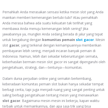
Pernahkah Anda merasakan sensasi ketika mesin slot yang Anda
mainkan memberi kemenangan bertubi-tubi? Atau pernahkah
Anda merasa bahwa ada suatu kekuatan tak terlihat yang
membawa Anda menuju kemenangan lebih sering? Jika
jawabannya ya, mungkin Anda sedang berada di jalur yang tepat
untuk bergabung dengan
komunitas pemain
slot gacor
. Mesin
slot
gacor
, yang terkenal dengan kemampuannya memberikan
pembayaran lebih sering, menjadi incaran banyak pemain di
Indonesia. Namun, lebih dari sekadar keberuntungan semata,
keberhasilan bermain mesin slot gacor ini sangat dipengaruhi oleh
pengetahuan, strategi, dan—tentunya—komunitas.
Dalam dunia perjudian online yang semakin berkembang,
keberadaan komunitas pemain slot bukan hanya sekadar tempat
berbagi cerita, tapi juga menjadi ruang yang sangat penting untuk
saling berbagi pengetahuan tentang mesin yang menawarkan
slot gacor
. Bagaimana mesin-mesin ini bekerja, kapan waktu
terbaik untuk memainkannya, dan apa saja trik yang bisa