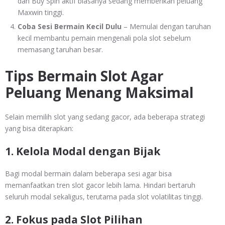
dan Buy Spin aktif biasanya sedang memberikan peluang
Maxwin tinggi.
Coba Sesi Bermain Kecil Dulu
– Memulai dengan taruhan
kecil membantu pemain mengenali pola slot sebelum
memasang taruhan besar.
Tips Bermain Slot Agar
Peluang Menang Maksimal
Selain memilih slot yang sedang gacor, ada beberapa strategi
yang bisa diterapkan:
1.
Kelola Modal dengan Bijak
Bagi modal bermain dalam beberapa sesi agar bisa
memanfaatkan tren slot gacor lebih lama. Hindari bertaruh
seluruh modal sekaligus, terutama pada slot volatilitas tinggi.
2.
Fokus pada Slot Pilihan