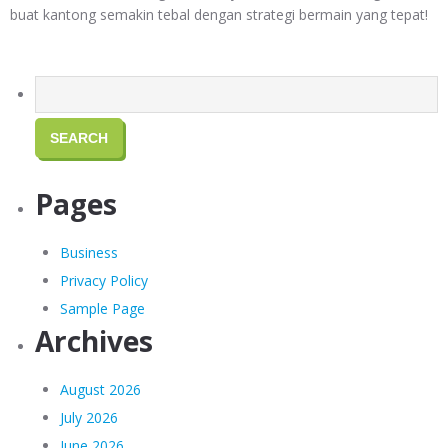
buat kantong semakin tebal dengan strategi bermain yang tepat!
Search
for:
Pages
Business
Privacy Policy
Sample Page
Archives
August 2026
July 2026
June 2026