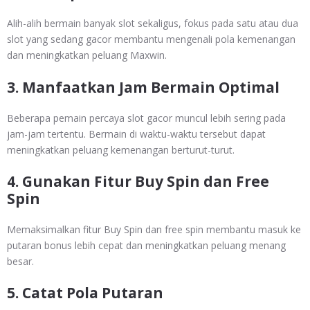
Alih-alih bermain banyak slot sekaligus, fokus pada satu atau dua
slot yang sedang gacor membantu mengenali pola kemenangan
dan meningkatkan peluang Maxwin.
3.
Manfaatkan Jam Bermain Optimal
Beberapa pemain percaya slot gacor muncul lebih sering pada
jam-jam tertentu. Bermain di waktu-waktu tersebut dapat
meningkatkan peluang kemenangan berturut-turut.
4.
Gunakan Fitur Buy Spin dan Free
Spin
Memaksimalkan fitur Buy Spin dan free spin membantu masuk ke
putaran bonus lebih cepat dan meningkatkan peluang menang
besar.
5.
Catat Pola Putaran