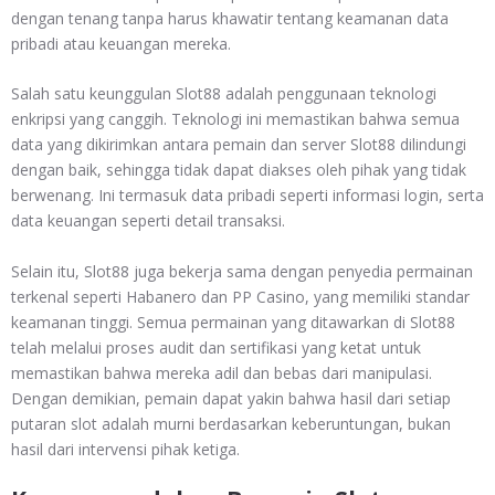
dengan tenang tanpa harus khawatir tentang keamanan data
pribadi atau keuangan mereka.
Salah satu keunggulan Slot88 adalah penggunaan teknologi
enkripsi yang canggih. Teknologi ini memastikan bahwa semua
data yang dikirimkan antara pemain dan server Slot88 dilindungi
dengan baik, sehingga tidak dapat diakses oleh pihak yang tidak
berwenang. Ini termasuk data pribadi seperti informasi login, serta
data keuangan seperti detail transaksi.
Selain itu, Slot88 juga bekerja sama dengan penyedia permainan
terkenal seperti Habanero dan PP Casino, yang memiliki standar
keamanan tinggi. Semua permainan yang ditawarkan di Slot88
telah melalui proses audit dan sertifikasi yang ketat untuk
memastikan bahwa mereka adil dan bebas dari manipulasi.
Dengan demikian, pemain dapat yakin bahwa hasil dari setiap
putaran slot adalah murni berdasarkan keberuntungan, bukan
hasil dari intervensi pihak ketiga.