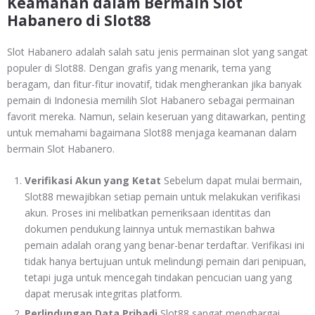
Keamanan dalam Bermain Slot
Habanero di Slot88
Slot Habanero adalah salah satu jenis permainan slot yang sangat
populer di Slot88. Dengan grafis yang menarik, tema yang
beragam, dan fitur-fitur inovatif, tidak mengherankan jika banyak
pemain di Indonesia memilih Slot Habanero sebagai permainan
favorit mereka. Namun, selain keseruan yang ditawarkan, penting
untuk memahami bagaimana Slot88 menjaga keamanan dalam
bermain Slot Habanero.
Verifikasi Akun yang Ketat
Sebelum dapat mulai bermain,
Slot88 mewajibkan setiap pemain untuk melakukan verifikasi
akun. Proses ini melibatkan pemeriksaan identitas dan
dokumen pendukung lainnya untuk memastikan bahwa
pemain adalah orang yang benar-benar terdaftar. Verifikasi ini
tidak hanya bertujuan untuk melindungi pemain dari penipuan,
tetapi juga untuk mencegah tindakan pencucian uang yang
dapat merusak integritas platform.
Perlindungan Data Pribadi
Slot88 sangat menghargai