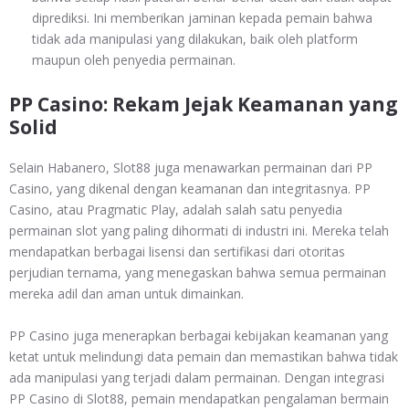
diprediksi. Ini memberikan jaminan kepada pemain bahwa
tidak ada manipulasi yang dilakukan, baik oleh platform
maupun oleh penyedia permainan.
PP Casino: Rekam Jejak Keamanan yang
Solid
Selain Habanero, Slot88 juga menawarkan permainan dari PP
Casino, yang dikenal dengan keamanan dan integritasnya. PP
Casino, atau Pragmatic Play, adalah salah satu penyedia
permainan slot yang paling dihormati di industri ini. Mereka telah
mendapatkan berbagai lisensi dan sertifikasi dari otoritas
perjudian ternama, yang menegaskan bahwa semua permainan
mereka adil dan aman untuk dimainkan.
PP Casino juga menerapkan berbagai kebijakan keamanan yang
ketat untuk melindungi data pemain dan memastikan bahwa tidak
ada manipulasi yang terjadi dalam permainan. Dengan integrasi
PP Casino di Slot88, pemain mendapatkan pengalaman bermain