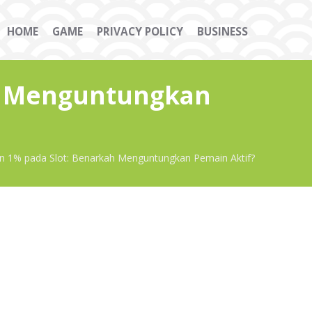
HOME
GAME
PRIVACY POLICY
BUSINESS
ah Menguntungkan
n 1% pada Slot: Benarkah Menguntungkan Pemain Aktif?