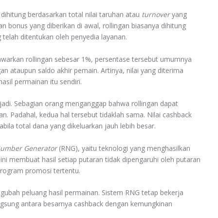
ihitung berdasarkan total nilai taruhan atau
turnover
yang
 bonus yang diberikan di awal, rollingan biasanya dihitung
 telah ditentukan oleh penyedia layanan.
awarkan rollingan sebesar 1%, persentase tersebut umumnya
an ataupun saldo akhir pemain. Artinya, nilai yang diterima
sil permainan itu sendiri.
rjadi. Sebagian orang menganggap bahwa rollingan dapat
 Padahal, kedua hal tersebut tidaklah sama. Nilai cashback
la total dana yang dikeluarkan jauh lebih besar.
umber Generator
(RNG), yaitu teknologi yang menghasilkan
ni membuat hasil setiap putaran tidak dipengaruhi oleh putaran
rogram promosi tertentu.
ngubah peluang hasil permainan. Sistem RNG tetap bekerja
ngsung antara besarnya cashback dengan kemungkinan