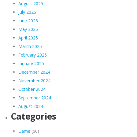
August 2025
July 2025
June 2025
May 2025
April 2025
March 2025
February 2025
January 2025
December 2024
November 2024
October 2024
September 2024
August 2024
Categories
Game
(60)