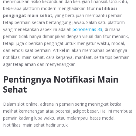
menimbulkan risiko kecanduan dan kerugian finansial. Untuk itu,
beberapa platform modern menghadirkan fitur
notifikasi
pengingat main sehat
, yang bertujuan membantu pemain
tetap bermain secara bertanggung jawab. Salah satu platform
yang menekankan aspek ini adalah
pohonemas 33
, di mana
pemain tidak hanya dimanjakan dengan visual dan fitur menarik,
tetapi juga diberikan pengingat untuk mengatur waktu, modal,
dan emosi saat bermain. Artikel ini akan membahas pentingnya
notifikasi main sehat, cara kerjanya, manfaat, serta tips bermain
agar tetap aman dan menyenangkan.
Pentingnya Notifikasi Main
Sehat
Dalam slot online, adrenalin pemain sering meningkat ketika
melihat kemenangan atau potensi jackpot besar. Hal ini membuat
pemain kadang lupa waktu atau melampaui batas modal.
Notifikasi main sehat hadir untuk: