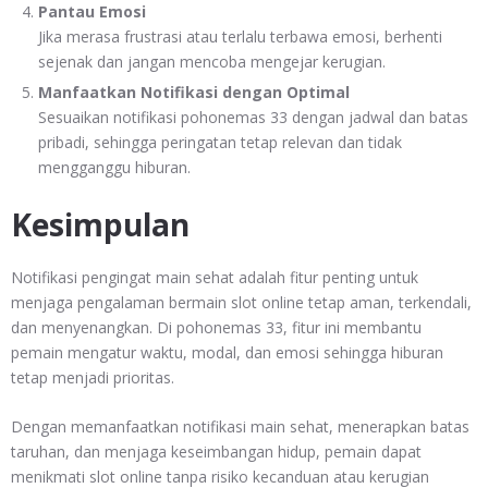
Pantau Emosi
Jika merasa frustrasi atau terlalu terbawa emosi, berhenti
sejenak dan jangan mencoba mengejar kerugian.
Manfaatkan Notifikasi dengan Optimal
Sesuaikan notifikasi pohonemas 33 dengan jadwal dan batas
pribadi, sehingga peringatan tetap relevan dan tidak
mengganggu hiburan.
Kesimpulan
Notifikasi pengingat main sehat adalah fitur penting untuk
menjaga pengalaman bermain slot online tetap aman, terkendali,
dan menyenangkan. Di pohonemas 33, fitur ini membantu
pemain mengatur waktu, modal, dan emosi sehingga hiburan
tetap menjadi prioritas.
Dengan memanfaatkan notifikasi main sehat, menerapkan batas
taruhan, dan menjaga keseimbangan hidup, pemain dapat
menikmati slot online tanpa risiko kecanduan atau kerugian