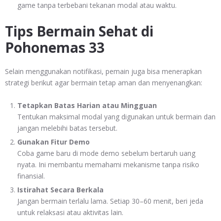
game tanpa terbebani tekanan modal atau waktu.
Tips Bermain Sehat di
Pohonemas 33
Selain menggunakan notifikasi, pemain juga bisa menerapkan
strategi berikut agar bermain tetap aman dan menyenangkan:
Tetapkan Batas Harian atau Mingguan
Tentukan maksimal modal yang digunakan untuk bermain dan
jangan melebihi batas tersebut.
Gunakan Fitur Demo
Coba game baru di mode demo sebelum bertaruh uang
nyata. Ini membantu memahami mekanisme tanpa risiko
finansial.
Istirahat Secara Berkala
Jangan bermain terlalu lama. Setiap 30–60 menit, beri jeda
untuk relaksasi atau aktivitas lain.