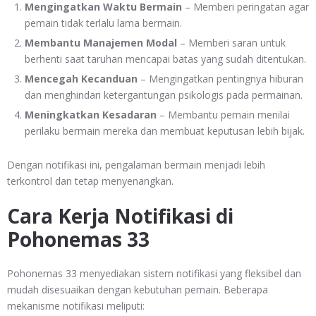
Mengingatkan Waktu Bermain
– Memberi peringatan agar
pemain tidak terlalu lama bermain.
Membantu Manajemen Modal
– Memberi saran untuk
berhenti saat taruhan mencapai batas yang sudah ditentukan.
Mencegah Kecanduan
– Mengingatkan pentingnya hiburan
dan menghindari ketergantungan psikologis pada permainan.
Meningkatkan Kesadaran
– Membantu pemain menilai
perilaku bermain mereka dan membuat keputusan lebih bijak.
Dengan notifikasi ini, pengalaman bermain menjadi lebih
terkontrol dan tetap menyenangkan.
Cara Kerja Notifikasi di
Pohonemas 33
Pohonemas 33 menyediakan sistem notifikasi yang fleksibel dan
mudah disesuaikan dengan kebutuhan pemain. Beberapa
mekanisme notifikasi meliputi: