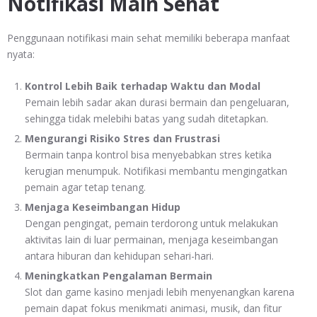
Notifikasi Main Sehat
Penggunaan notifikasi main sehat memiliki beberapa manfaat
nyata:
Kontrol Lebih Baik terhadap Waktu dan Modal
Pemain lebih sadar akan durasi bermain dan pengeluaran,
sehingga tidak melebihi batas yang sudah ditetapkan.
Mengurangi Risiko Stres dan Frustrasi
Bermain tanpa kontrol bisa menyebabkan stres ketika
kerugian menumpuk. Notifikasi membantu mengingatkan
pemain agar tetap tenang.
Menjaga Keseimbangan Hidup
Dengan pengingat, pemain terdorong untuk melakukan
aktivitas lain di luar permainan, menjaga keseimbangan
antara hiburan dan kehidupan sehari-hari.
Meningkatkan Pengalaman Bermain
Slot dan game kasino menjadi lebih menyenangkan karena
pemain dapat fokus menikmati animasi, musik, dan fitur