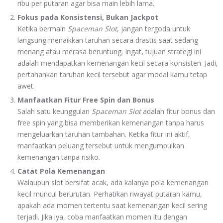
ribu per putaran agar bisa main lebih lama.
Fokus pada Konsistensi, Bukan Jackpot
Ketika bermain
Spaceman Slot
, jangan tergoda untuk
langsung menaikkan taruhan secara drastis saat sedang
menang atau merasa beruntung. Ingat, tujuan strategi ini
adalah mendapatkan kemenangan kecil secara konsisten. Jadi,
pertahankan taruhan kecil tersebut agar modal kamu tetap
awet.
Manfaatkan Fitur Free Spin dan Bonus
Salah satu keunggulan
Spaceman Slot
adalah fitur bonus dan
free spin yang bisa memberikan kemenangan tanpa harus
mengeluarkan taruhan tambahan. Ketika fitur ini aktif,
manfaatkan peluang tersebut untuk mengumpulkan
kemenangan tanpa risiko.
Catat Pola Kemenangan
Walaupun slot bersifat acak, ada kalanya pola kemenangan
kecil muncul berurutan. Perhatikan riwayat putaran kamu,
apakah ada momen tertentu saat kemenangan kecil sering
terjadi. Jika iya, coba manfaatkan momen itu dengan