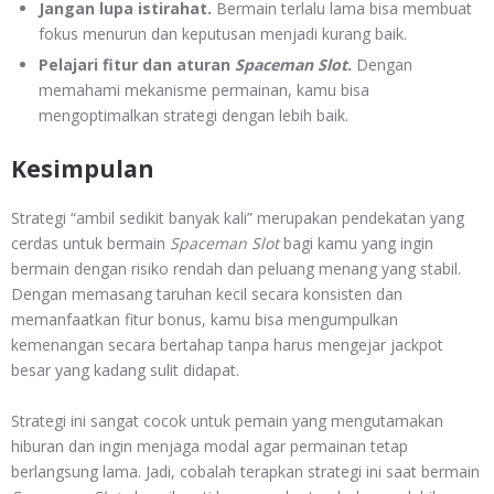
Jangan lupa istirahat.
Bermain terlalu lama bisa membuat
fokus menurun dan keputusan menjadi kurang baik.
Pelajari fitur dan aturan
Spaceman Slot
.
Dengan
memahami mekanisme permainan, kamu bisa
mengoptimalkan strategi dengan lebih baik.
Kesimpulan
Strategi “ambil sedikit banyak kali” merupakan pendekatan yang
cerdas untuk bermain
Spaceman Slot
bagi kamu yang ingin
bermain dengan risiko rendah dan peluang menang yang stabil.
Dengan memasang taruhan kecil secara konsisten dan
memanfaatkan fitur bonus, kamu bisa mengumpulkan
kemenangan secara bertahap tanpa harus mengejar jackpot
besar yang kadang sulit didapat.
Strategi ini sangat cocok untuk pemain yang mengutamakan
hiburan dan ingin menjaga modal agar permainan tetap
berlangsung lama. Jadi, cobalah terapkan strategi ini saat bermain