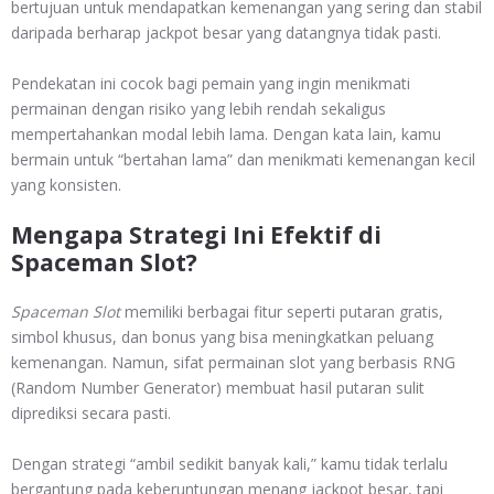
bertujuan untuk mendapatkan kemenangan yang sering dan stabil
daripada berharap jackpot besar yang datangnya tidak pasti.
Pendekatan ini cocok bagi pemain yang ingin menikmati
permainan dengan risiko yang lebih rendah sekaligus
mempertahankan modal lebih lama. Dengan kata lain, kamu
bermain untuk “bertahan lama” dan menikmati kemenangan kecil
yang konsisten.
Mengapa Strategi Ini Efektif di
Spaceman Slot?
Spaceman Slot
memiliki berbagai fitur seperti putaran gratis,
simbol khusus, dan bonus yang bisa meningkatkan peluang
kemenangan. Namun, sifat permainan slot yang berbasis RNG
(Random Number Generator) membuat hasil putaran sulit
diprediksi secara pasti.
Dengan strategi “ambil sedikit banyak kali,” kamu tidak terlalu
bergantung pada keberuntungan menang jackpot besar, tapi