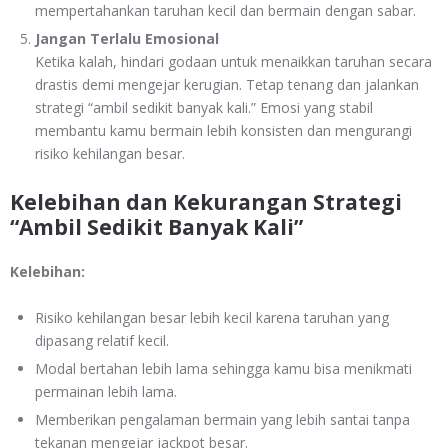
mempertahankan taruhan kecil dan bermain dengan sabar.
Jangan Terlalu Emosional
Ketika kalah, hindari godaan untuk menaikkan taruhan secara
drastis demi mengejar kerugian. Tetap tenang dan jalankan
strategi “ambil sedikit banyak kali.” Emosi yang stabil
membantu kamu bermain lebih konsisten dan mengurangi
risiko kehilangan besar.
Kelebihan dan Kekurangan Strategi
“Ambil Sedikit Banyak Kali”
Kelebihan:
Risiko kehilangan besar lebih kecil karena taruhan yang
dipasang relatif kecil.
Modal bertahan lebih lama sehingga kamu bisa menikmati
permainan lebih lama.
Memberikan pengalaman bermain yang lebih santai tanpa
tekanan mengejar jackpot besar.