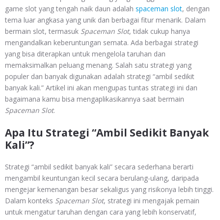
game slot yang tengah naik daun adalah
spaceman slot
, dengan
tema luar angkasa yang unik dan berbagai fitur menarik. Dalam
bermain slot, termasuk
Spaceman Slot
, tidak cukup hanya
mengandalkan keberuntungan semata. Ada berbagai strategi
yang bisa diterapkan untuk mengelola taruhan dan
memaksimalkan peluang menang. Salah satu strategi yang
populer dan banyak digunakan adalah strategi “ambil sedikit
banyak kali.” Artikel ini akan mengupas tuntas strategi ini dan
bagaimana kamu bisa mengaplikasikannya saat bermain
Spaceman Slot
.
Apa Itu Strategi “Ambil Sedikit Banyak
Kali”?
Strategi “ambil sedikit banyak kali” secara sederhana berarti
mengambil keuntungan kecil secara berulang-ulang, daripada
mengejar kemenangan besar sekaligus yang risikonya lebih tinggi.
Dalam konteks
Spaceman Slot
, strategi ini mengajak pemain
untuk mengatur taruhan dengan cara yang lebih konservatif,