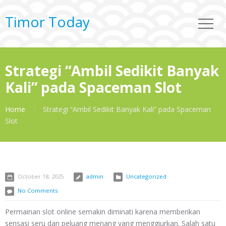
Timor Today
Strategi “Ambil Sedikit Banyak
Kali” pada Spaceman Slot
Home
Strategi “Ambil Sedikit Banyak Kali” pada Spaceman
Slot
October 18, 2025
admin
Uncategorized
No Comments
Permainan slot online semakin diminati karena memberikan
sensasi seru dan peluang menang yang menggiurkan. Salah satu