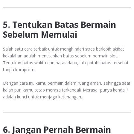
5. Tentukan Batas Bermain
Sebelum Memulai
Salah satu cara terbaik untuk menghindari stres berlebih akibat
kekalahan adalah menetapkan batas sebelum bermain slot.
Tentukan batas waktu dan batas dana, lalu patuhi batas tersebut
tanpa kompromi.
Dengan cara ini, kamu bermain dalam ruang aman, sehingga saat
kalah pun kamu tetap merasa terkendali. Merasa “punya kendali”
adalah kunci untuk menjaga ketenangan.
6. Jangan Pernah Bermain