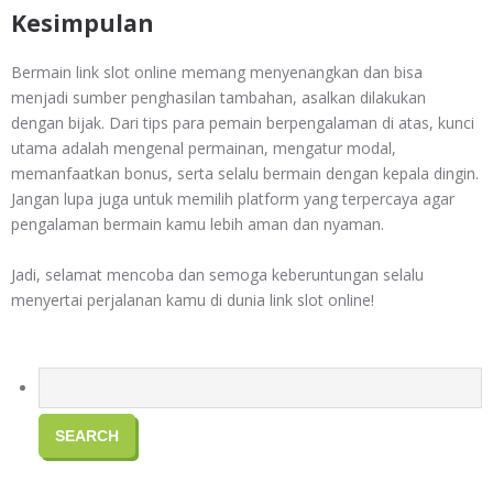
Kesimpulan
Bermain link slot online memang menyenangkan dan bisa
menjadi sumber penghasilan tambahan, asalkan dilakukan
dengan bijak. Dari tips para pemain berpengalaman di atas, kunci
utama adalah mengenal permainan, mengatur modal,
memanfaatkan bonus, serta selalu bermain dengan kepala dingin.
Jangan lupa juga untuk memilih platform yang terpercaya agar
pengalaman bermain kamu lebih aman dan nyaman.
Jadi, selamat mencoba dan semoga keberuntungan selalu
menyertai perjalanan kamu di dunia link slot online!
Search
for: