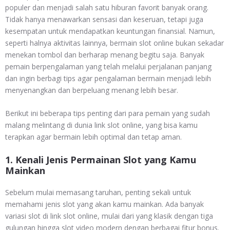
populer dan menjadi salah satu hiburan favorit banyak orang.
Tidak hanya menawarkan sensasi dan keseruan, tetapi juga
kesempatan untuk mendapatkan keuntungan finansial. Namun,
seperti halnya aktivitas lainnya, bermain slot online bukan sekadar
menekan tombol dan berharap menang begitu saja. Banyak
pemain berpengalaman yang telah melalui perjalanan panjang
dan ingin berbagi tips agar pengalaman bermain menjadi lebih
menyenangkan dan berpeluang menang lebih besar.
Berikut ini beberapa tips penting dari para pemain yang sudah
malang melintang di dunia link slot online, yang bisa kamu
terapkan agar bermain lebih optimal dan tetap aman.
1. Kenali Jenis Permainan Slot yang Kamu
Mainkan
Sebelum mulai memasang taruhan, penting sekali untuk
memahami jenis slot yang akan kamu mainkan. Ada banyak
variasi slot di link slot online, mulai dari yang klasik dengan tiga
gulungan hingga slot video modern dengan berbagai fitur bonus.