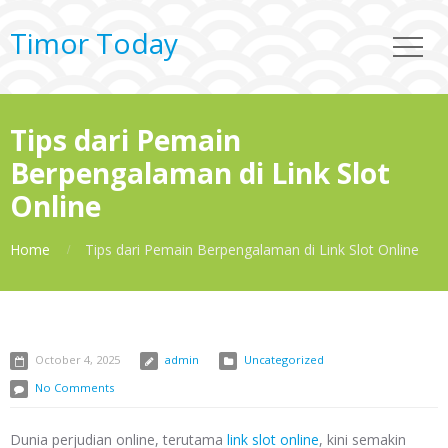
Timor Today
Tips dari Pemain
Berpengalaman di Link Slot
Online
Home
Tips dari Pemain Berpengalaman di Link Slot Online
October 4, 2025
admin
Uncategorized
No Comments
Dunia perjudian online, terutama
link slot online
, kini semakin