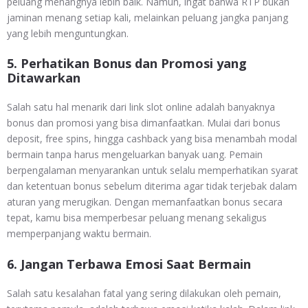
peluang menangnya lebih baik. Namun, ingat bahwa RTP bukan
jaminan menang setiap kali, melainkan peluang jangka panjang
yang lebih menguntungkan.
5. Perhatikan Bonus dan Promosi yang
Ditawarkan
Salah satu hal menarik dari link slot online adalah banyaknya
bonus dan promosi yang bisa dimanfaatkan. Mulai dari bonus
deposit, free spins, hingga cashback yang bisa menambah modal
bermain tanpa harus mengeluarkan banyak uang. Pemain
berpengalaman menyarankan untuk selalu memperhatikan syarat
dan ketentuan bonus sebelum diterima agar tidak terjebak dalam
aturan yang merugikan. Dengan memanfaatkan bonus secara
tepat, kamu bisa memperbesar peluang menang sekaligus
memperpanjang waktu bermain.
6. Jangan Terbawa Emosi Saat Bermain
Salah satu kesalahan fatal yang sering dilakukan oleh pemain,