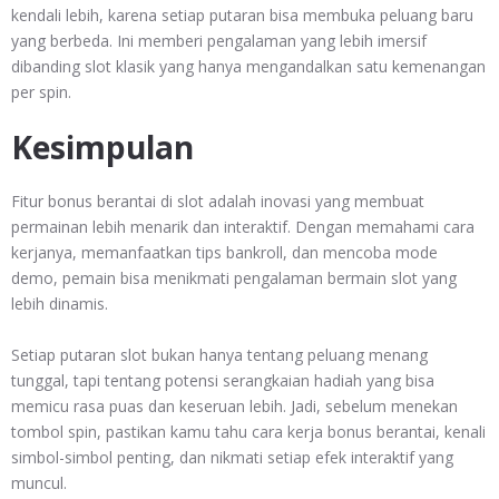
kendali lebih, karena setiap putaran bisa membuka peluang baru
yang berbeda. Ini memberi pengalaman yang lebih imersif
dibanding slot klasik yang hanya mengandalkan satu kemenangan
per spin.
Kesimpulan
Fitur bonus berantai di slot adalah inovasi yang membuat
permainan lebih menarik dan interaktif. Dengan memahami cara
kerjanya, memanfaatkan tips bankroll, dan mencoba mode
demo, pemain bisa menikmati pengalaman bermain slot yang
lebih dinamis.
Setiap putaran slot bukan hanya tentang peluang menang
tunggal, tapi tentang potensi serangkaian hadiah yang bisa
memicu rasa puas dan keseruan lebih. Jadi, sebelum menekan
tombol spin, pastikan kamu tahu cara kerja bonus berantai, kenali
simbol-simbol penting, dan nikmati setiap efek interaktif yang
muncul.