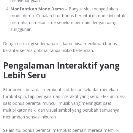
menyenangkan.
Manfaatkan Mode Demo
– Banyak slot menyediakan
mode demo. Cobalah fitur bonus berantai di mode ini untuk
memahami mekanisme sebelum bermain dengan uang
sungguhan.
Dengan strategi sederhana ini, kamu bisa menikmati bonus
berantai secara optimal tanpa risiko berlebihan.
Pengalaman Interaktif yang
Lebih Seru
Fitur bonus berantai membuat slot bukan sekadar menekan
tombol spin, tapi pengalaman interaktif yang seru. Efek animasi
saat bonus berantai muncul, musik yang meningkat saat
multiplikator naik, dan visual simbol yang berubah semuanya
menambah sensasi hiburan.
Selain itu, bonus berantai membuat pemain merasa memiliki