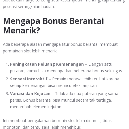
potensi serangkaian hadiah.
Mengapa Bonus Berantai
Menarik?
Ada beberapa alasan mengapa fitur bonus berantai membuat
permainan slot lebih menarik:
Peningkatan Peluang Kemenangan
– Dengan satu
putaran, kamu bisa mendapatkan beberapa bonus sekaligus.
Sensasi Interaktif
– Pemain merasa lebih terlibat karena
setiap kemenangan bisa memicu efek lanjutan.
Variasi dan Kejutan
– Tidak ada dua putaran yang sama
persis. Bonus berantai bisa muncul secara tak terduga,
menambah elemen kejutan.
Ini membuat pengalaman bermain slot lebih dinamis, tidak
monoton, dan tentu saja lebih menghibur.