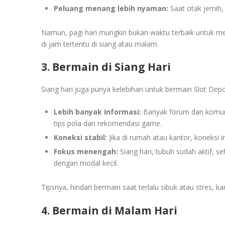
Peluang menang lebih nyaman:
Saat otak jernih,
Namun, pagi hari mungkin bukan waktu terbaik untuk meng
di jam tertentu di siang atau malam.
3. Bermain di Siang Hari
Siang hari juga punya kelebihan untuk bermain Slot Dep
Lebih banyak informasi:
Banyak forum dan komunit
tips pola dan rekomendasi game.
Koneksi stabil:
Jika di rumah atau kantor, koneksi i
Fokus menengah:
Siang hari, tubuh sudah aktif, s
dengan modal kecil.
Tipsnya, hindari bermain saat terlalu sibuk atau stres, 
4. Bermain di Malam Hari