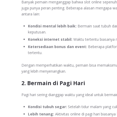
Banyak pemain menganggap bahwa slot online sepenuhn
juga punya peran penting. Beberapa alasan mengapa w
antara lain:
Kondisi mental lebih baik:
Bermain saat tubuh da
keputusan.
Koneksi internet stabil:
Waktu tertentu biasanya me
Ketersediaan bonus dan event:
Beberapa platfor
tertentu.
Dengan memperhatikan waktu, pemain bisa memaksimal
yang lebih menyenangkan.
2. Bermain di Pagi Hari
Pagi hari sering dianggap waktu yang ideal untuk berma
Kondisi tubuh segar:
Setelah tidur malam yang cuk
Lebih tenang:
Aktivitas online di pagi hari biasany