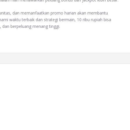
omunitas, dan memanfaatkan promo harian akan membantu
waktu terbaik dan strategi bermain, 10 ribu rupiah bisa
 dan berpeluang menang tinggi.