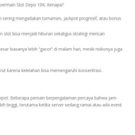
bermain Slot Depo 10K. Kenapa?
 sering mengadakan turnamen, jackpot progresif, atau bonus
in slot bisa menjadi hiburan sekaligus strategi mencari
ar biasanya lebih “gacor” di malam hari, meski risikonya juga
larut karena kelelahan bisa memengaruhi konsentrasi.
jackpot. Beberapa pemain berpengalaman percaya bahwa jam-
h tinggi, terutama ketika server sedang ramai atau ada event