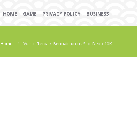
HOME
GAME
PRIVACY POLICY
BUSINESS
Home
Waktu Terbaik Bermain untuk Slot Depo 10K