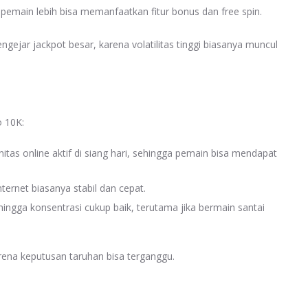
 pemain lebih bisa memanfaatkan fitur bonus dan free spin.
ejar jackpot besar, karena volatilitas tinggi biasanya muncul
o 10K:
as online aktif di siang hari, sehingga pemain bisa mendapat
nternet biasanya stabil dan cepat.
ehingga konsentrasi cukup baik, terutama jika bermain santai
karena keputusan taruhan bisa terganggu.