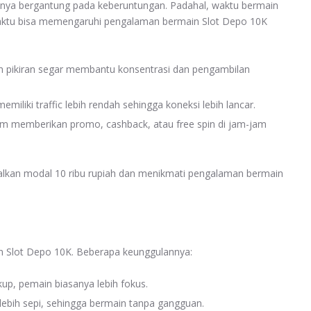
ya bergantung pada keberuntungan. Padahal, waktu bermain
aktu bisa memengaruhi pengalaman bermain Slot Depo 10K
n pikiran segar membantu konsentrasi dan pengambilan
miliki traffic lebih rendah sehingga koneksi lebih lancar.
m memberikan promo, cashback, atau free spin di jam-jam
kan modal 10 ribu rupiah dan menikmati pengalaman bermain
in Slot Depo 10K. Beberapa keunggulannya:
up, pemain biasanya lebih fokus.
a lebih sepi, sehingga bermain tanpa gangguan.